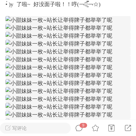
•́ )y 了啦~ 好没面子啦！！哼(￢︿̫̿￢☆)
Dsisley女
曲奇小饼干
邻家小姐姐
海航在飞空姐
9
写评论