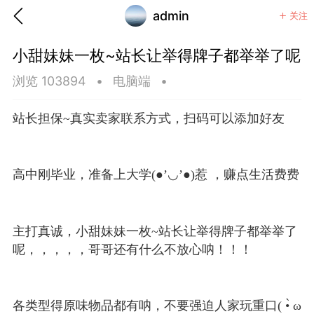
admin
关注
小甜妹妹一枚~站长让举得牌子都举举了呢
浏览 103894
•
电脑端
•
站长担保~真实卖家联系方式，扫码可以添加好友
高中刚毕业，准备上大学(●’◡’●)惹 ，赚点生活费费
主打真诚，小甜妹妹一枚~站长让举得牌子都举举了
呢，，，，，哥哥还有什么不放心呐！！！
香味”的小姐
大二女生囡囡
各类型得原味物品都有呐，不要强迫人家玩重口( •̀ ω