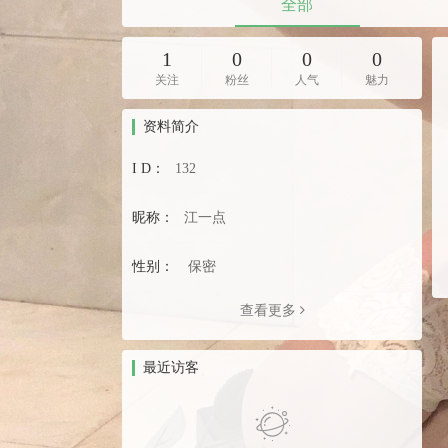
全部
1
0
0
0
关注
粉丝
人气
魅力
资料简介
I D：
132
昵称：
江一点
性别：
保密
查看更多
最近访客